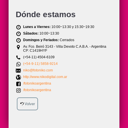
Dónde estamos

Lunes a Viernes:
10:00~13:30 y 15:30~19:30

Sábados:
10:00~13:30

Domingos y Feriados:
Cerrados

Av. Fco. Beiró 3143 - Villa Devoto C.A.B.A. - Argentina
CP: C1419HYF

(+54-11) 4504-6109

(+54-9-11) 5858-9214

niko@fotoniko.com

http://www.nikodigital.com.ar

/fotonikoargentina

/fotonikoargentina
Volver
